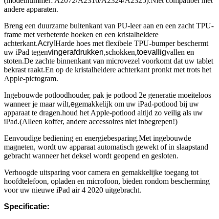
(modelnummer: A2072/A2316/A2324/A2325).Niet compatibel met
andere apparaten.
Breng een duurzame buitenkant van PU-leer aan en een zacht TPU-
frame met verbeterde hoeken en een kristalheldere
achterkant
.Acryl
Harde hoes met flexibele TPU-bumper beschermt
uw iPad tegen
vingerafdrukken,
schokken,
toevallig
vallen en
stoten.De zachte binnenkant van microvezel voorkomt dat uw tablet
bekrast raakt.En op de kristalheldere achterkant pronkt met trots het
Apple-pictogram.
Ingebouwde potloodhouder, pak je potlood 2e generatie moeiteloos
wanneer je maar wilt,
e
gemakkelijk om uw iPad-potlood bij uw
apparaat te dragen.houd het Apple-potlood altijd zo veilig als uw
iPad.(Alleen koffer, andere accessoires niet inbegrepen!)
Eenvoudige bediening en energiebesparing.Met ingebouwde
magneten, wordt uw apparaat automatisch gewekt of in slaapstand
gebracht wanneer het deksel wordt geopend en gesloten.
Verhoogde uitsparing voor camera en gemakkelijke toegang tot
hoofdtelefoon, opladen en microfoon, bieden rondom bescherming
voor uw nieuwe iPad air 4 2020 uitgebracht.
Specificatie: