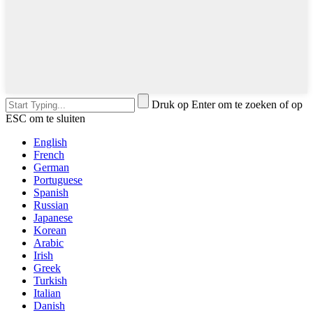
Druk op Enter om te zoeken of op
ESC om te sluiten
English
French
German
Portuguese
Spanish
Russian
Japanese
Korean
Arabic
Irish
Greek
Turkish
Italian
Danish