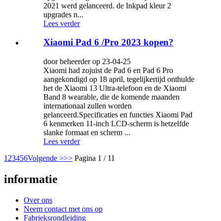
2021 werd gelanceerd. de Inkpad kleur 2
upgrades n...
Lees verder
Xiaomi Pad 6 /Pro 2023 kopen?
door beheerder op 23-04-25
Xiaomi had zojuist de Pad 6 en Pad 6 Pro
aangekondigd op 18 april, tegelijkertijd onthulde
het de Xiaomi 13 Ultra-telefoon en de Xiaomi
Band 8 wearable, die de komende maanden
internationaal zullen worden
gelanceerd.Specificaties en functies Xiaomi Pad
6 kenmerken 11-inch LCD-scherm is hetzelfde
slanke formaat en scherm ...
Lees verder
1
2
3
4
5
6
Volgende >
>>
Pagina 1 / 11
informatie
Over ons
Neem contact met ons op
Fabrieksrondleiding