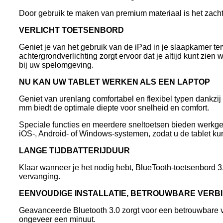
Door gebruik te maken van premium materiaal is het zacht
VERLICHT TOETSENBORD
Geniet je van het gebruik van de iPad in je slaapkamer te
achtergrondverlichting zorgt ervoor dat je altijd kunt zie
bij uw spelomgeving.
NU KAN UW TABLET WERKEN ALS EEN LAPTOP
Geniet van urenlang comfortabel en flexibel typen dankzi
mm biedt de optimale diepte voor snelheid en comfort.
Speciale functies en meerdere sneltoetsen bieden werkge
iOS-, Android- of Windows-systemen, zodat u de tablet kun
LANGE TIJD
BATTERIJDUUR
Klaar wanneer je het nodig hebt, BlueTooth-toetsenbord 3.
vervanging.
EENVOUDIGE INSTALLATIE, BETROUWBARE VERB
Geavanceerde Bluetooth 3.0 zorgt voor een betrouwbare ve
ongeveer een minuut.