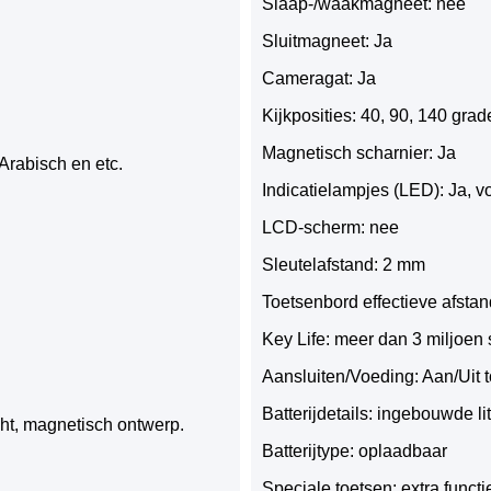
Slaap-/waakmagneet: nee
Sluitmagneet: Ja
Cameragat: Ja
Kijkposities: 40, 90, 140 gra
Magnetisch scharnier: Ja
Arabisch en etc.
Indicatielampjes (LED): Ja, v
LCD-scherm: nee
Sleutelafstand: 2 mm
Toetsenbord effectieve afsta
Key Life: meer dan 3 miljoen
Aansluiten/Voeding: Aan/Uit 
Batterijdetails: ingebouwde li
ht, magnetisch ontwerp.
Batterijtype: oplaadbaar
Speciale toetsen: extra funct