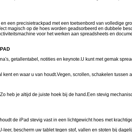
n een precisietrackpad met een toetsenbord van volledige gro
fect magisch op de hoes worden geadsorbeerd en dubbele besc
ctiviteitsmachine voor het werken aan spreadsheets en documen
HPAD
na's, getallentabel, notities en keynote.U kunt met gemak spre
al kent en waar u van houdt.Vegen, scrollen, schakelen tussen a
o heb je altijd de juiste hoek bij de hand.Een stevig mechanisc
oudt de iPad stevig vast in een lichtgewicht hoes met krachti
eer, bescherm uw tablet tegen stof, vallen en stoten bij dageli