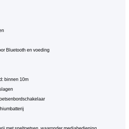
den
oor Bluetooth en voeding
nd: binnen 10m
 slagen
toetsenbordschakelaar
thiumbatterij
ierij met sneltoetsen, waaronder mediabediening,