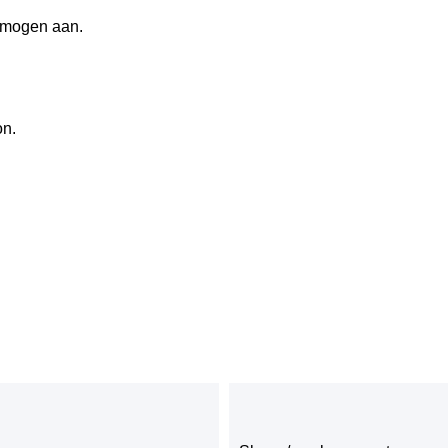
ermogen aan.
on.