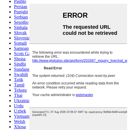
Pashto
Persian
Punjabi
Serbian
Sesotho
Sinhala
Slovak
Slovenian
Somali
Samoan
Scots Gaelic
Shona
Sindhi
Sundanese
Swahili
Tajik
Tamil
Telugu
Thai
Ukrainian
Urdu
Uzbek
Vietnamese
Welsh
Xhosa