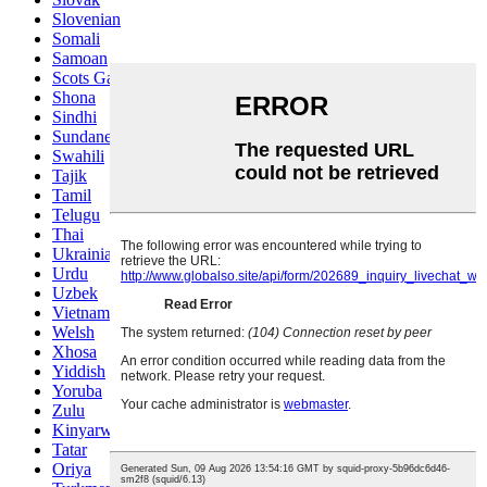
Slovenian
Somali
Samoan
Scots Gaelic
Shona
Sindhi
Sundanese
Swahili
Tajik
Tamil
Telugu
Thai
Ukrainian
Urdu
Uzbek
Vietnamese
Welsh
Xhosa
Yiddish
Yoruba
Zulu
Kinyarwanda
Tatar
Oriya