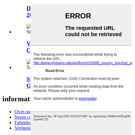
Dunne hoes voor Lenovo tab K10
2021 TB-X6C6 10.3 ...
Voor iPad Pro 12.9 2022 6e Generatie
Case Slee...
Slanke hoes voor ipad voor Samsung
Galaxy Tab A7 voor...
informatie
Over ons
Neem contact met ons op
Fabrieksrondleiding
Veelgestelde vragen