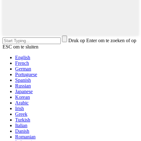
Druk op Enter om te zoeken of op
ESC om te sluiten
English
French
German
Portuguese
Spanish
Russian
Japanese
Korean
Arabic
Irish
Greek
Turkish
Italian
Danish
Romanian