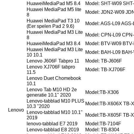
HuaweiMediaPad M5 8.4
Model: SHT-W09 SHT
Huawei MediaPad M5 lite
Model: JDN2-W09 JD
8
Huawei MediaPad T3 10
Model: AGS-L09 AGS
(Eer spelen Pad 2 9.6)
Huawei MediaPad M3 Lite
Model: CPN-L09 CPN
8
HuaweiMediaPad M3 8.4
Model: BTV-W09 BTV
Huawei MediaPad M3 Lite
Model: BAH-L09 BAH
10 10.1
Lenovo J606F Tabpro 11
Model: TB-J606F
Lenovo XJ706F tabpro
Model: TB-XJ706F
11.5
Lenovo Duet Chomebook
10.1
Lenovo Tab M10 HD 2e
Model:TB-X306
generatie 10.1" 2020
Lenovo-tabblad M10 PLUS
Model:TB-X606X TB-
10.3 "2020
Lenovo
Lenovo-tabblad M10 10.1"
Model:TB-X605F TB-
2019
lenovo-tabblad E7 2019
Model:TB-7104F
Lenovo-tabblad E8 2019
Model: TB-8304