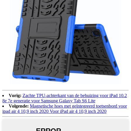
Vorig:
Zachte TPU-achterkant van de behuizing voor iPad 10.2
8e 7e generatie voor Samsung Galaxy Tab S6 Lite
Volgende:
Magnetische hoes met geïntegreerd toetsenbord voor
ipad air 4 10,9 inch 2020 Voor iPad air 4 10,9 inch 2020