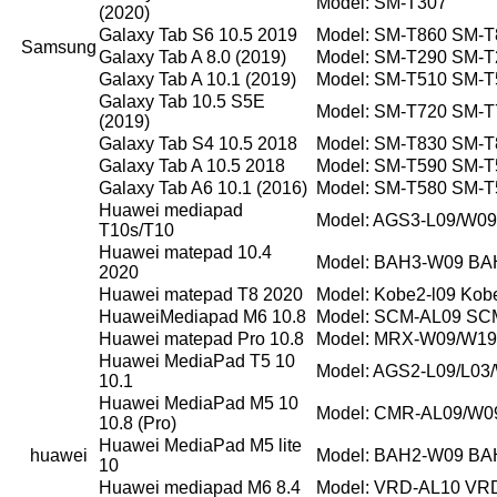
Model: SM-T307
(2020)
Galaxy Tab S6 10.5 2019
Model: SM-T860 SM-T
Samsung
Galaxy Tab A 8.0 (2019)
Model: SM-T290 SM-
Galaxy Tab A 10.1 (2019)
Model: SM-T510 SM-T
Galaxy Tab 10.5 S5E
Model: SM-T720 SM-T
(2019)
Galaxy Tab S4 10.5 2018
Model: SM-T830 SM-T
Galaxy Tab A 10.5 2018
Model: SM-T590 SM-
Galaxy Tab A6 10.1 (2016)
Model: SM-T580 SM-T
Huawei mediapad
Model: AGS3-L09/W0
T10s/T10
Huawei matepad 10.4
Model: BAH3-W09 BA
2020
Huawei matepad T8 2020
Model: Kobe2-l09 Kob
HuaweiMediapad M6 10.8
Model: SCM-AL09 S
Huawei matepad Pro 10.8
Model: MRX-W09/W19
Huawei MediaPad T5 10
Model: AGS2-L09/L03
10.1
Huawei MediaPad M5 10
Model: CMR-AL09/W0
10.8 (Pro)
Huawei MediaPad M5 lite
huawei
Model: BAH2-W09 BA
10
Huawei mediapad M6 8.4
Model: VRD-AL10 VR