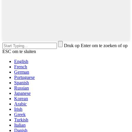
Druk op Enter om te zoeken of op
ESC om te sluiten
English
French
German
Portuguese
Spanish
Russian
Japanese
Korean
Arabic
Irish
Greek
Turkish
Italian
Danish