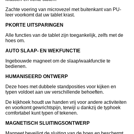
Zachte voering van microvezel met buitenkant van PU-
leer voorkomt dat uw tablet krast.
P
KORTE UITSPARINGEN
Alle functies van de tablet zijn toegankelijk, zelfs met de
hoes om.
A
UTO SLAAP- EN WEKFUNCTIE
Ingebouwde magneet om de slaap/waakfunctie te
bedienen.
H
UMANISEERD ONTWERP
Deze hoes met dubbele standposities voor kijken en
typen voldoet aan uw verschillende behoeften.
De kijkhoek houdt uw handen vrij voor andere activiteiten
en voorkomt gewrichtspijn, terwijl u dankzij de typhoek
comfortabel kunt typen of tekenen.
M
AGNETISCH SLUITINGSONTWERP
Magneet beveiligt de sluiting van de hoes en beschermt