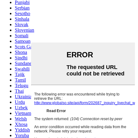
Punjabi
Serbian
Sesotho
Sinhala
Slovak
Slovenian
Somali
Samoan
Scots Gaelic
Shona
Sindhi
Sundanese
Swahili
Tajik
Tamil
Telugu
Thai
Ukrainian
Urdu
Uzbek
Vietnamese
Welsh
Xhosa
Yiddish
Yoruba