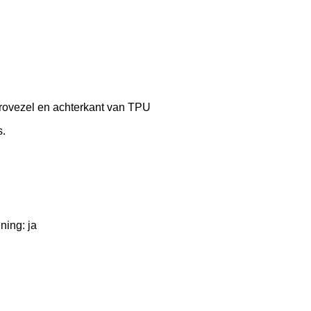
crovezel en achterkant van TPU
s.
ning: ja