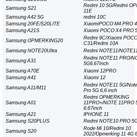
Redmi 10 5G/Redmi O
Samsung S21
11E
Samsung A42 5G
redmi 10C
Samsung 20FE/S20LITE
XiaomiPOCO M4 PRO 
Samsung A21S
Xiaomi POCO X4 PRO 
Redmi 9C/Xiaomi POC
Samsung OPMERKING20
C31/Redmi 10A
Samsung NOTE20Ultra
Redmi NOTE11/NOTE11
Redmi NOTE11 PRO/
Samsung A31
5G6.67inch
Samsung A70E
Xiaomi 12PRO
Samsung A41
Xiaomi 12
Redmi NOTE11 5G/Not
Samsung A11/M11
Pro 5G 6,6 inch
Redmi OPMERKING
Samsung A01
11PRO+/NOTE 11PRO 
6.67inch
Samsung A21
IPHONE 11
Samsung S20PLUS
Redmi NOTE10 PRO 5
Rode Mi 10/Redmi 10
Samsung S20
2022/Opmerking 11 4G 6