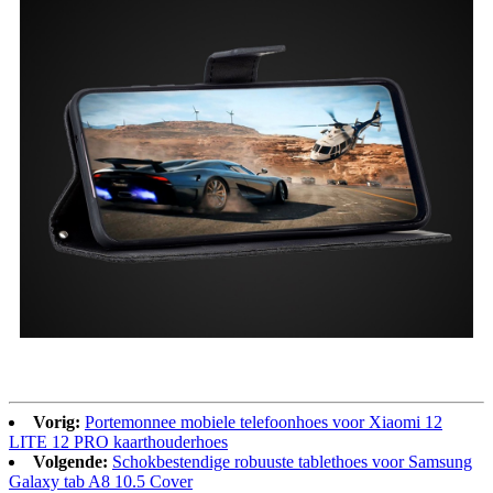
Vorig:
Portemonnee mobiele telefoonhoes voor Xiaomi 12
LITE 12 PRO kaarthouderhoes
Volgende:
Schokbestendige robuuste tablethoes voor Samsung
Galaxy tab A8 10.5 Cover