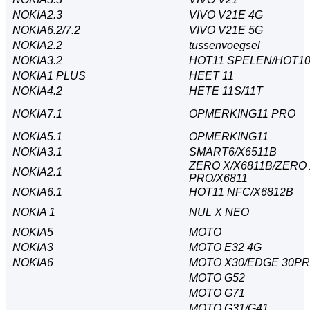
NOKIA2.3
VIVO V21E 4G
NOKIA6.2/7.2
VIVO V21E 5G
NOKIA2.2
tussenvoegsel
NOKIA3.2
HOT11 SPELEN/HOT1
NOKIA1 PLUS
HEET 11
NOKIA4.2
HETE 11S/11T
NOKIA7.1
OPMERKING11 PRO
NOKIA5.1
OPMERKING11
NOKIA3.1
SMART6/X6511B
ZERO X/X6811B/ZERO
NOKIA2.1
PRO/X6811
NOKIA6.1
HOT11 NFC/X6812B
NOKIA 1
NUL X NEO
NOKIA5
MOTO
NOKIA3
MOTO E32 4G
NOKIA6
MOTO X30/EDGE 30P
MOTO G52
MOTO G71
MOTO G31/G41