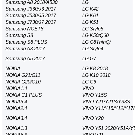
Samsung A8 2018/A530
LG
Samsung J330/J3 2017
LG K42
Samsung J530/J5 2017
LG K61
Samsung J730/J7 2017
LG K51
Samsung NOET8
LG Stylo5
Samsung S8
LG K50/Q60
Samsung S8 PLUS
LG G8ThinQ/
Samsung A3 2017
LG Stylo4
Samsung A5 2017
LG G7
NOKIA
LG K8 2018
NOKIA G21/G11
LG K10 2018
NOKIA G20/G10
LG G6
NOKIA1.4
VIVO
NOKIA C1 PLUS
VIVO Y15S
NOKIA5.4
VIVO Y21/Y21S/Y33S
NOKIA2.4
VIVO Y11/Y15/Y12/Y17/
NOKIA3.4
VIVO Y20
NOKIA1.3
VIVO Y51 2020/Y51A/Y
NOKIA5.3
VIVO V21