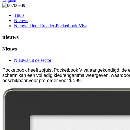
English
Thuis
Nieuws
Nieuwe kleur Ereader-Pocketbook Viva
nieuws
Nieuws
Nieuws uit de sector
Pocketbook heeft zojuist Pocketbook Viva aangekondigd, de eer
scherm kan een volledig kleurengamma weergeven, waardoor de 
beschikbaar voor pre-order voor $ 599.