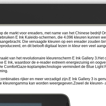
rs op de markt voor ereaders, met name van het Chinese bedrijf
ebruiken E Ink Kaleido-schermen, die 4.096 kleuren kunnen we
jn aangebracht. Die vervaagde kleuren op een ereader zouden bin
produceerd, en dit belooft digitaal lezen in kleur een veel aa
aakt van het revolutionaire kleurenscherm E Ink Gallery 3.Het c
e E Ink, waardoor de e-reader extreem energiezuinig en oogve
De ComfortGaze-koplamptechnologie vermindert de Blue Light Rat
ming.
combinaties rijker en meer verzadigd zijn.E Ink Gallery 3 is g
ige kleurengamma kan worden weergegeven.Zowel de kleuren- al