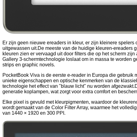
Er zijn geen nieuwe ereaders in kleur, er zijn kleinere spele
uitgewassen uit.De meeste van de huidige kleuren-ereaders g
kleuren zien er vervaagd uit door filters die op het scherm zi
Gallery 3-schermtechnologie loslaat om in massa te worden ge
strips en graphic novels.
PocketBook Viva is de eerste e-reader in Europa die gebruik m
unieke eigenschappen en optische kenmerken van de klassiek
technologie het effect van "blauw licht" nu worden afgezwakt.
generatie koplampen, wat zorgt voor extra comfort en bescher
Elke pixel is gevuld met kleurpigmenten, waardoor de kleuren
wordt gemaakt van de Color Filter Array, waarmee het volled
van 1440 × 1920 en 300 PPI.